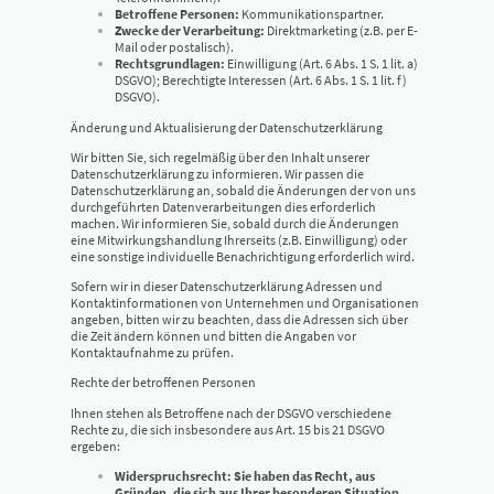
Betroffene Personen:
Kommunikationspartner.
Zwecke der Verarbeitung:
Direktmarketing (z.B. per E-
Mail oder postalisch).
Rechtsgrundlagen:
Einwilligung (Art. 6 Abs. 1 S. 1 lit. a)
DSGVO); Berechtigte Interessen (Art. 6 Abs. 1 S. 1 lit. f)
DSGVO).
Änderung und Aktualisierung der Datenschutzerklärung
Wir bitten Sie, sich regelmäßig über den Inhalt unserer
Datenschutzerklärung zu informieren. Wir passen die
Datenschutzerklärung an, sobald die Änderungen der von uns
durchgeführten Datenverarbeitungen dies erforderlich
machen. Wir informieren Sie, sobald durch die Änderungen
eine Mitwirkungshandlung Ihrerseits (z.B. Einwilligung) oder
eine sonstige individuelle Benachrichtigung erforderlich wird.
Sofern wir in dieser Datenschutzerklärung Adressen und
Kontaktinformationen von Unternehmen und Organisationen
angeben, bitten wir zu beachten, dass die Adressen sich über
die Zeit ändern können und bitten die Angaben vor
Kontaktaufnahme zu prüfen.
Rechte der betroffenen Personen
Ihnen stehen als Betroffene nach der DSGVO verschiedene
Rechte zu, die sich insbesondere aus Art. 15 bis 21 DSGVO
ergeben:
Widerspruchsrecht: Sie haben das Recht, aus
Gründen, die sich aus Ihrer besonderen Situation