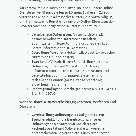
Wir verarbeiten die Daten der Nutzer, um ihnen unsere Online-
Dienste zur Verfügung stellen zu können. Zu diesem Zweck
verarbeiten wir die IP-Adresse des Nutzers, die notwendig ist,
um die Inhalte und Funktionen unserer Online-Dienste an den
Browser oder das Endgerät der Nutzer zu übermitteln.
Verarbeitete Datenarten:
Nutzungsdaten (z.B.
besuchte Webseiten, Interesse an Inhalten,
Zugriffszeiten); Meta-/Kommunikationsdaten (z.B.
Geräte-Informationen, IP-Adressen).
Betroffene Personen:
Nutzer (z.B. Webseitenbesucher,
Nutzer von Onlinediensten).
Zwecke der Verarbeitung:
Bereitstellung unseres
Onlineangebotes und Nutzerfreundlichkeit;
Informationstechnische Infrastruktur (Betrieb und
Bereitstellung von Informationssystemen und
technischen Geräten (Computer, Server etc.).);
Sicherheitsmaßnahmen.
Rechtsgrundlagen:
Berechtigte Interessen (Art. 6 Abs. 1
S. 1 lit. f) DSGVO).
Weitere Hinweise zu Verarbeitungsprozessen, Verfahren und
Diensten:
Bereitstellung Onlineangebot auf gemietetem
Speicherplatz:
Für die Bereitstellung unseres
Onlineangebotes nutzen wir Speicherplatz,
Rechenkapazität und Software, die wir von einem
entsprechenden Serveranbieter (auch "Webhoster"