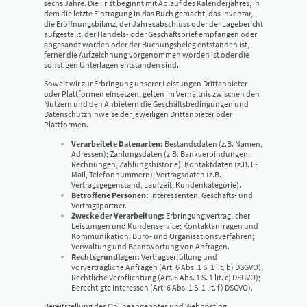
sechs Jahre. Die Frist beginnt mit Ablauf des Kalenderjahres, in
dem die letzte Eintragung in das Buch gemacht, das Inventar,
die Eröffnungsbilanz, der Jahresabschluss oder der Lagebericht
aufgestellt, der Handels- oder Geschäftsbrief empfangen oder
abgesandt worden oder der Buchungsbeleg entstanden ist,
ferner die Aufzeichnung vorgenommen worden ist oder die
sonstigen Unterlagen entstanden sind.
Soweit wir zur Erbringung unserer Leistungen Drittanbieter
oder Plattformen einsetzen, gelten im Verhältnis zwischen den
Nutzern und den Anbietern die Geschäftsbedingungen und
Datenschutzhinweise der jeweiligen Drittanbieter oder
Plattformen.
Verarbeitete Datenarten:
Bestandsdaten (z.B. Namen,
Adressen); Zahlungsdaten (z.B. Bankverbindungen,
Rechnungen, Zahlungshistorie); Kontaktdaten (z.B. E-
Mail, Telefonnummern); Vertragsdaten (z.B.
Vertragsgegenstand, Laufzeit, Kundenkategorie).
Betroffene Personen:
Interessenten; Geschäfts- und
Vertragspartner.
Zwecke der Verarbeitung:
Erbringung vertraglicher
Leistungen und Kundenservice; Kontaktanfragen und
Kommunikation; Büro- und Organisationsverfahren;
Verwaltung und Beantwortung von Anfragen.
Rechtsgrundlagen:
Vertragserfüllung und
vorvertragliche Anfragen (Art. 6 Abs. 1 S. 1 lit. b) DSGVO);
Rechtliche Verpflichtung (Art. 6 Abs. 1 S. 1 lit. c) DSGVO);
Berechtigte Interessen (Art. 6 Abs. 1 S. 1 lit. f) DSGVO).
Bereitstellung des Onlineangebotes und Webhosting