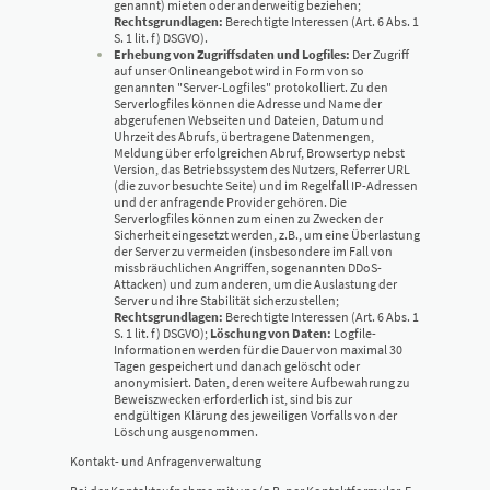
genannt) mieten oder anderweitig beziehen;
Rechtsgrundlagen:
Berechtigte Interessen (Art. 6 Abs. 1
S. 1 lit. f) DSGVO).
Erhebung von Zugriffsdaten und Logfiles:
Der Zugriff
auf unser Onlineangebot wird in Form von so
genannten "Server-Logfiles" protokolliert. Zu den
Serverlogfiles können die Adresse und Name der
abgerufenen Webseiten und Dateien, Datum und
Uhrzeit des Abrufs, übertragene Datenmengen,
Meldung über erfolgreichen Abruf, Browsertyp nebst
Version, das Betriebssystem des Nutzers, Referrer URL
(die zuvor besuchte Seite) und im Regelfall IP-Adressen
und der anfragende Provider gehören. Die
Serverlogfiles können zum einen zu Zwecken der
Sicherheit eingesetzt werden, z.B., um eine Überlastung
der Server zu vermeiden (insbesondere im Fall von
missbräuchlichen Angriffen, sogenannten DDoS-
Attacken) und zum anderen, um die Auslastung der
Server und ihre Stabilität sicherzustellen;
Rechtsgrundlagen:
Berechtigte Interessen (Art. 6 Abs. 1
S. 1 lit. f) DSGVO);
Löschung von Daten:
Logfile-
Informationen werden für die Dauer von maximal 30
Tagen gespeichert und danach gelöscht oder
anonymisiert. Daten, deren weitere Aufbewahrung zu
Beweiszwecken erforderlich ist, sind bis zur
endgültigen Klärung des jeweiligen Vorfalls von der
Löschung ausgenommen.
Kontakt- und Anfragenverwaltung