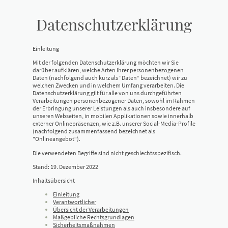
Datenschutzerklärung
Einleitung
Mit der folgenden Datenschutzerklärung möchten wir Sie
darüber aufklären, welche Arten Ihrer personenbezogenen
Daten (nachfolgend auch kurz als "Daten“ bezeichnet) wir zu
welchen Zwecken und in welchem Umfang verarbeiten. Die
Datenschutzerklärung gilt für alle von uns durchgeführten
Verarbeitungen personenbezogener Daten, sowohl im Rahmen
der Erbringung unserer Leistungen als auch insbesondere auf
unseren Webseiten, in mobilen Applikationen sowie innerhalb
externer Onlinepräsenzen, wie z.B. unserer Social-Media-Profile
(nachfolgend zusammenfassend bezeichnet als
"Onlineangebot“).
Die verwendeten Begriffe sind nicht geschlechtsspezifisch.
Stand: 19. Dezember 2022
Inhaltsübersicht
Einleitung
Verantwortlicher
Übersicht der Verarbeitungen
Maßgebliche Rechtsgrundlagen
Sicherheitsmaßnahmen