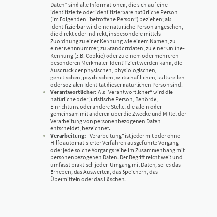
Daten“ sind alle Informationen, die sich auf eine
identifizierte oder identifizierbare natürliche Person
(im Folgenden "betroffene Person“) beziehen; als
identifizierbar wird eine natürliche Person angesehen,
die direkt oder indirekt, insbesondere mittels
Zuordnung zu einer Kennung wie einem Namen, zu
einer Kennnummer, zu Standortdaten, zu einer Online-
Kennung (z.B. Cookie) oder zu einem oder mehreren
besonderen Merkmalen identifiziert werden kann, die
Ausdruck der physischen, physiologischen,
genetischen, psychischen, wirtschaftlichen, kulturellen
oder sozialen Identität dieser natürlichen Person sind.
Verantwortlicher:
Als "Verantwortlicher“ wird die
natürliche oder juristische Person, Behörde,
Einrichtung oder andere Stelle, die allein oder
gemeinsam mit anderen über die Zwecke und Mittel der
Verarbeitung von personenbezogenen Daten
entscheidet, bezeichnet.
Verarbeitung:
"Verarbeitung" ist jeder mit oder ohne
Hilfe automatisierter Verfahren ausgeführte Vorgang
oder jede solche Vorgangsreihe im Zusammenhang mit
personenbezogenen Daten. Der Begriff reicht weit und
umfasst praktisch jeden Umgang mit Daten, sei es das
Erheben, das Auswerten, das Speichern, das
Übermitteln oder das Löschen.