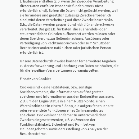
Erlaubnisse entfallen (z.B. wenn der Zweck der Verarbeitung
dieser Daten entfallen ist oder sie für den Zweck nicht
erforderlich sind). Sofern die Daten nicht gelöscht werden, weil
sie für andere und gesetzlich zulässige Zwecke erforderlich
sind, wird deren Verarbeitung auf diese Zwecke beschränkt.
D.h., die Daten werden gesperrt und nicht für andere Zwecke
verarbeitet. Das gilt z.B. für Daten, die aus handels- oder
steuerrechtlichen Gründen aufbewahrt werden müssen oder
deren Speicherung zur Geltendmachung, Ausübung oder
Verteidigung von Rechtsansprüchen oder zum Schutz der
Rechte einer anderen natürlichen oder juristischen Person
erforderlich ist.
Unsere Datenschutzhinweise können ferner weitere Angaben
zu der Aufbewahrung und Löschung von Daten beinhalten, die
für die jeweiligen Verarbeitungen vorrangig gelten.
Einsatz von Cookies
Cookies sind kleine Textdateien, bzw. sonstige
Speichervermerke, die Informationen auf Endgeräten
speichern und Informationen aus den Endgeräten auslesen.
Z.B. um den Login-Status in einem Nutzerkonto, einen
Warenkorbinhalt in einem E-Shop, die aufgerufenen Inhalte
oder verwendete Funktionen eines Onlineangebotes
speichern. Cookies können ferner zu unterschiedlichen
Zwecken eingesetzt werden, z.B. zu Zwecken der
Funktionsfähigkeit, Sicherheit und Komfort von
Onlineangeboten sowie der Erstellung von Analysen der
Besucherströme.