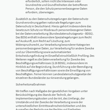
erforderlich, sofern nicht die Interessen oder
Grundrechte und Grundfreiheiten der betroffenen
Person, die den Schutz personenbezogener Daten
erfordern, überwiegen.
Zusätzlich zu den Datenschutzregelungen der Datenschutz-
Grundverordnung gelten nationale Regelungen zum
Datenschutz in Deutschland. Hierzu gehört insbesondere das
Gesetz zum Schutz vor Missbrauch personenbezogener Daten
bei der Datenverarbeitung (Bundesdatenschutzgesetz – BDSG).
Das BDSG enthält insbesondere Spezialregelungen zum Recht
auf Auskunft, zum Recht auf Löschung, zum
Widerspruchsrecht, zur Verarbeitung besonderer Kategorien
personenbezogener Daten, zur Verarbeitung für andere Zwecke
und zur Übermittlung sowie automatisierten
Entscheidungsfindung im Einzelfall einschließlich Profiling. Des
Weiteren regelt es die Datenverarbeitung für Zwecke des
Beschäftigungsverhältnisses (§ 26 BDSG), insbesondere im
Hinblick auf die Begründung, Durchführung oder Beendigung
von Beschäftigungsverhältnissen sowie die Einwilligung von
Beschäftigten. Ferner können Landesdatenschutzgesetze der
einzelnen Bundesländer zur Anwendung gelangen.
Sicherheitsmaßnahmen
Wir treffen nach Maßgabe der gesetzlichen Vorgaben unter
Berücksichtigung des Stands der Technik, der
Implementierungskosten und der Art, des Umfangs, der
Umstände und der Zwecke der Verarbeitung sowie der
unterschiedlichen Eintrittswahrscheinlichkeiten und des
Ausmaßes der Bedrohung der Rechte und Freiheiten