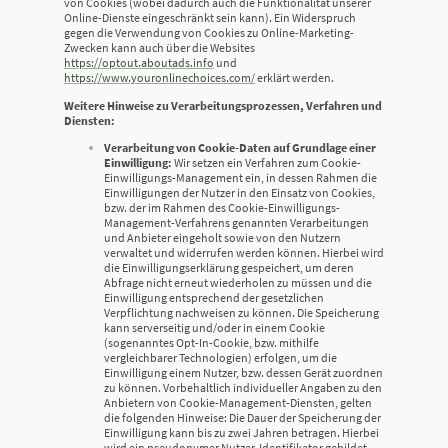
von Cookies (wobei dadurch auch die Funktionalität unserer
Online-Dienste eingeschränkt sein kann). Ein Widerspruch
gegen die Verwendung von Cookies zu Online-Marketing-
Zwecken kann auch über die Websites
https://optout.aboutads.info
und
https://www.youronlinechoices.com/
erklärt werden.
Weitere Hinweise zu Verarbeitungsprozessen, Verfahren und
Diensten:
Verarbeitung von Cookie-Daten auf Grundlage einer
Einwilligung:
Wir setzen ein Verfahren zum Cookie-
Einwilligungs-Management ein, in dessen Rahmen die
Einwilligungen der Nutzer in den Einsatz von Cookies,
bzw. der im Rahmen des Cookie-Einwilligungs-
Management-Verfahrens genannten Verarbeitungen
und Anbieter eingeholt sowie von den Nutzern
verwaltet und widerrufen werden können. Hierbei wird
die Einwilligungserklärung gespeichert, um deren
Abfrage nicht erneut wiederholen zu müssen und die
Einwilligung entsprechend der gesetzlichen
Verpflichtung nachweisen zu können. Die Speicherung
kann serverseitig und/oder in einem Cookie
(sogenanntes Opt-In-Cookie, bzw. mithilfe
vergleichbarer Technologien) erfolgen, um die
Einwilligung einem Nutzer, bzw. dessen Gerät zuordnen
zu können. Vorbehaltlich individueller Angaben zu den
Anbietern von Cookie-Management-Diensten, gelten
die folgenden Hinweise: Die Dauer der Speicherung der
Einwilligung kann bis zu zwei Jahren betragen. Hierbei
wird ein pseudonymer Nutzer-Identifikator gebildet