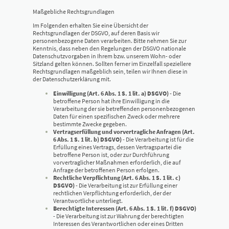
Maßgebliche Rechtsgrundlagen
Im Folgenden erhalten Sie eine Übersicht der
Rechtsgrundlagen der DSGVO, auf deren Basis wir
personenbezogene Daten verarbeiten. Bitte nehmen Sie zur
Kenntnis, dass neben den Regelungen der DSGVO nationale
Datenschutzvorgaben in Ihrem bzw. unserem Wohn- oder
Sitzland gelten können. Sollten ferner im Einzelfall speziellere
Rechtsgrundlagen maßgeblich sein, teilen wir Ihnen diese in
der Datenschutzerklärung mit.
Einwilligung (Art. 6 Abs. 1 S. 1 lit. a) DSGVO)
- Die
betroffene Person hat ihre Einwilligung in die
Verarbeitung der sie betreffenden personenbezogenen
Daten für einen spezifischen Zweck oder mehrere
bestimmte Zwecke gegeben.
Vertragserfüllung und vorvertragliche Anfragen (Art.
6 Abs. 1 S. 1 lit. b) DSGVO)
- Die Verarbeitung ist für die
Erfüllung eines Vertrags, dessen Vertragspartei die
betroffene Person ist, oder zur Durchführung
vorvertraglicher Maßnahmen erforderlich, die auf
Anfrage der betroffenen Person erfolgen.
Rechtliche Verpflichtung (Art. 6 Abs. 1 S. 1 lit. c)
DSGVO)
- Die Verarbeitung ist zur Erfüllung einer
rechtlichen Verpflichtung erforderlich, der der
Verantwortliche unterliegt.
Berechtigte Interessen (Art. 6 Abs. 1 S. 1 lit. f) DSGVO)
- Die Verarbeitung ist zur Wahrung der berechtigten
Interessen des Verantwortlichen oder eines Dritten