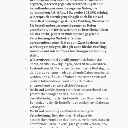
ergeben, jederzeit gegen die Verarbeitung der Sie
betreffenden personenbezogenen Daten, die
aufgrund von Art. 6 Abs. 1 lit. e oder f DSGVO erfolgt,
Widerspruch einzulegen; dies gilt auch für ein auf
diese Bestimmungen gestütztes Profiling. Werden die
Sie betreffenden personenbezogenen Daten
verarbeitet, um Direktwerbung zu betreiben, haben
Sie das Recht, jederzeit Widerspruch gegen die
Verarbeitung der Sie betreffenden
personenbezogenen Daten zum Zwecke derartiger
Werbung einzulegen; dies gilt auch für das Profiling,
soweit es mit solcher Direktwerbung in Verbindung
steht.
Widerrufsrecht bei Einwilligungen:
Sie haben das
Recht, erteilte Einwilligungen jederzeit zu widerrufen.
Auskunftsrecht:
Sie haben das Recht, eine Bestätigung
darüber zu verlangen, ob betreffende Daten verarbeitet
werden und auf Auskunft über diese Daten sowie auf
weitere Informationen und Kopie der Daten
entsprechend den gesetzlichen Vorgaben.
Recht auf Berichtigung:
Sie haben entsprechend den
gesetzlichen Vorgaben das Recht, die
Vervollständigung der Sie betreffenden Daten oder die
Berichtigung der Sie betreffenden unrichtigen Daten zu
verlangen.
Recht auf Löschung und Einschränkung der
Verarbeitung:
Sie haben nach Maßgabe der
gesetzlichen Vorgaben das Recht, zu verlangen, dass Sie
betreffende Daten unverzüglich gelöscht werden, bzw.