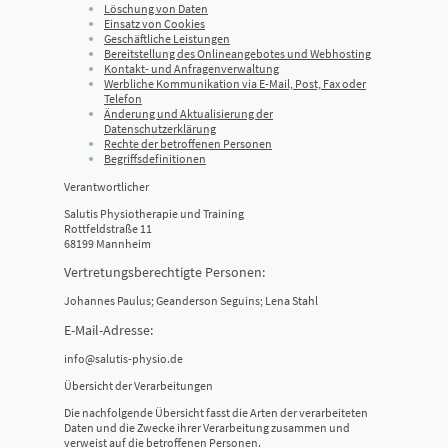
Löschung von Daten
Einsatz von Cookies
Geschäftliche Leistungen
Bereitstellung des Onlineangebotes und Webhosting
Kontakt- und Anfragenverwaltung
Werbliche Kommunikation via E-Mail, Post, Fax oder
Telefon
Änderung und Aktualisierung der
Datenschutzerklärung
Rechte der betroffenen Personen
Begriffsdefinitionen
Verantwortlicher
Salutis Physiotherapie und Training
Rottfeldstraße 11
68199 Mannheim
Vertretungsberechtigte Personen:
Johannes Paulus; Geanderson Seguins; Lena Stahl
E-Mail-Adresse:
info@salutis-physio.de
Übersicht der Verarbeitungen
Die nachfolgende Übersicht fasst die Arten der verarbeiteten
Daten und die Zwecke ihrer Verarbeitung zusammen und
verweist auf die betroffenen Personen.