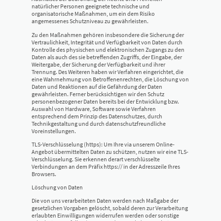
natürlicher Personen geeignete technische und
organisatorische Maßnahmen, um ein dem Risiko
angemessenes Schutzniveau zu gewährleisten.
Zu den Maßnahmen gehören insbesondere die Sicherung der
Vertraulichkeit, Integrität und Verfügbarkeit von Daten durch
Kontrolle des physischen und elektronischen Zugangs zu den
Daten als auch des sie betreffenden Zugriffs, der Eingabe, der
Weitergabe, der Sicherung der Verfügbarkeit und ihrer
Trennung. Des Weiteren haben wir Verfahren eingerichtet, die
eine Wahrnehmung von Betroffenenrechten, die Löschung von
Daten und Reaktionen auf die Gefährdung der Daten
gewährleisten. Ferner berücksichtigen wir den Schutz
personenbezogener Daten bereits bei der Entwicklung bzw.
Auswahl von Hardware, Software sowie Verfahren
entsprechend dem Prinzip des Datenschutzes, durch
Technikgestaltung und durch datenschutzfreundliche
Voreinstellungen.
TLS-Verschlüsselung (https): Um Ihre via unserem Online-
Angebot übermittelten Daten zu schützen, nutzen wir eine TLS-
Verschlüsselung. Sie erkennen derart verschlüsselte
Verbindungen an dem Präfix https:// in der Adresszeile Ihres
Browsers.
Löschung von Daten
Die von uns verarbeiteten Daten werden nach Maßgabe der
gesetzlichen Vorgaben gelöscht, sobald deren zur Verarbeitung
erlaubten Einwilligungen widerrufen werden oder sonstige