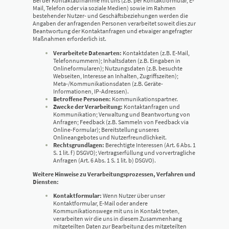
Bei der Kontaktaufnahme mit uns (z.B. per Kontaktformular, E-
Mail, Telefon oder via soziale Medien) sowie im Rahmen
bestehender Nutzer- und Geschäftsbeziehungen werden die
Angaben der anfragenden Personen verarbeitet soweit dies zur
Beantwortung der Kontaktanfragen und etwaiger angefragter
Maßnahmen erforderlich ist.
Verarbeitete Datenarten:
Kontaktdaten (z.B. E-Mail,
Telefonnummern); Inhaltsdaten (z.B. Eingaben in
Onlineformularen); Nutzungsdaten (z.B. besuchte
Webseiten, Interesse an Inhalten, Zugriffszeiten);
Meta-/Kommunikationsdaten (z.B. Geräte-
Informationen, IP-Adressen).
Betroffene Personen:
Kommunikationspartner.
Zwecke der Verarbeitung:
Kontaktanfragen und
Kommunikation; Verwaltung und Beantwortung von
Anfragen; Feedback (z.B. Sammeln von Feedback via
Online-Formular); Bereitstellung unseres
Onlineangebotes und Nutzerfreundlichkeit.
Rechtsgrundlagen:
Berechtigte Interessen (Art. 6 Abs. 1
S. 1 lit. f) DSGVO); Vertragserfüllung und vorvertragliche
Anfragen (Art. 6 Abs. 1 S. 1 lit. b) DSGVO).
Weitere Hinweise zu Verarbeitungsprozessen, Verfahren und
Diensten:
Kontaktformular:
Wenn Nutzer über unser
Kontaktformular, E-Mail oder andere
Kommunikationswege mit uns in Kontakt treten,
verarbeiten wir die uns in diesem Zusammenhang
mitgeteilten Daten zur Bearbeitung des mitgeteilten