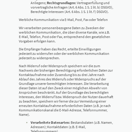
Anliegens;
Rechtsgrundlagen:
Vertragserfüllung und
vorvertragliche Anfragen (Art. 6 Abs. 1 S. 1 lit. b) DSGVO),
Berechtigte Interessen (Art. 6 Abs. 1 S. 1 lit. f) DSGVO).
Werbliche Kommunikation via E-Mail, Post, Fax oder Telefon
Wir verarbeiten personenbezogene Daten zu Zwecken der
werblichen Kommunikation, die über diverse Kanäle, wie z.B.
E-Mail, Telefon, Post oder Fax, entsprechend den gesetzlichen
Vorgaben erfolgen kann.
Die Empfänger haben das Recht, erteilte Einwilligungen
jederzeit zu widerrufen oder der werblichen Kommunikation
jederzeit zu widersprechen.
Nach Widerruf oder Widerspruch speichern wir die zum
Nachweis der bisherigen Berechtigung erforderlichen Daten zur
Kontaktaufnahme oder Zusendung bis zu drei Jahre nach
Ablauf des Jahres des Widerrufs oder Widerspruchs auf der
Grundlage unserer berechtigten Interessen. Die Verarbeitung
dieser Daten ist auf den Zweck einer möglichen Abwehr von
Ansprüchen beschränkt. Auf der Grundlage des berechtigten
Interesses, den Widerruf bzw. Widerspruch der Nutzer dauerhaft
zu beachten, speichern wir ferner die zur Vermeidung einer
erneuten Kontaktaufnahme erforderlichen Daten (z.B. je nach
Kommunikationskanal die E-Mail-Adresse, Telefonnummer,
Name).
Verarbeitete Datenarten:
Bestandsdaten (z.B. Namen,
Adressen); Kontaktdaten (z.B. E-Mail,
Telefonnummern).