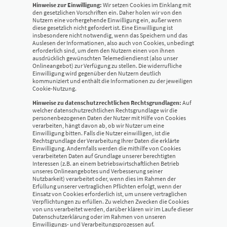
Hinweise zur Einwilligung:
Wir setzen Cookies im Einklang mit
den gesetzlichen Vorschriften ein. Daher holen wir von den
Nutzern eine vorhergehende Einwilligung ein, außer wenn
diese gesetzlich nicht gefordert ist. Eine Einwilligung ist
insbesondere nicht notwendig, wenn das Speichern und das
Auslesen der Informationen, also auch von Cookies, unbedingt
erforderlich sind, um dem den Nutzern einen von ihnen
ausdrücklich gewünschten Telemediendienst (also unser
Onlineangebot) zur Verfügung zu stellen. Die widerrufliche
Einwilligung wird gegenüber den Nutzern deutlich
kommuniziert und enthält die Informationen zu der jeweiligen
Cookie-Nutzung.
Hinweise zu datenschutzrechtlichen Rechtsgrundlagen:
Auf
welcher datenschutzrechtlichen Rechtsgrundlage wir die
personenbezogenen Daten der Nutzer mit Hilfe von Cookies
verarbeiten, hängt davon ab, ob wir Nutzer um eine
Einwilligung bitten. Falls die Nutzer einwilligen, ist die
Rechtsgrundlage der Verarbeitung Ihrer Daten die erklärte
Einwilligung. Andernfalls werden die mithilfe von Cookies
verarbeiteten Daten auf Grundlage unserer berechtigten
Interessen (z.B. an einem betriebswirtschaftlichen Betrieb
unseres Onlineangebotes und Verbesserung seiner
Nutzbarkeit) verarbeitet oder, wenn dies im Rahmen der
Erfüllung unserer vertraglichen Pflichten erfolgt, wenn der
Einsatz von Cookies erforderlich ist, um unsere vertraglichen
Verpflichtungen zu erfüllen. Zu welchen Zwecken die Cookies
von uns verarbeitet werden, darüber klären wir im Laufe dieser
Datenschutzerklärung oder im Rahmen von unseren
Einwilligungs- und Verarbeitungsprozessen auf.