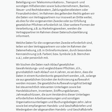
Beteiligung von Telekommunikations-, Transport- und
sonstigen Hilfsdiensten sowie Subunternehmern, Banken,
Steuer- und Rechtsberatern, Zahlungsdienstleistern oder
Finanzbehörden). Im Rahmen des geltenden Rechts geben wir
die Daten von Vertragspartnern nur insoweit an Dritte weiter,
als dies für die vorgenannten Zwecke oder zur Erfüllung
gesetzlicher Pflichten erforderlich ist. Über weitere Formen der
Verarbeitung, z.B. zu Marketingzwecken, werden die
Vertragspartner im Rahmen dieser Datenschutzerklärung
informiert.
Welche Daten für die vorgenannten Zwecke erforderlich sind,
teilen wir den Vertragspartnern vor oder im Rahmen der
Datenerhebung, z.B. in Onlineformularen, durch besondere
Kennzeichnung (z.B. Farben) bzw. Symbole (z.B. Sternchen
o.ä.), oder persönlich mit.
Wir löschen die Daten nach Ablauf gesetzlicher
Gewährleistungs- und vergleichbarer Pflichten, d.h.,
grundsätzlich nach Ablauf von 4 Jahren, es sei denn, dass die
Daten in einem Kundenkonto gespeichert werden, z.B., solange
sie aus gesetzlichen Gründen der Archivierung aufbewahrt
werden müssen. Die gesetzliche Aufbewahrungsfrist beträgt
bei steuerrechtlich relevanten Unterlagen sowie bei
Handelsbüchern, Inventaren, Eröffnungsbilanzen,
Jahresabschlüssen, die zum Verständnis dieser Unterlagen
erforderlichen Arbeitsanweisungen und sonstigen
Organisationsunterlagen und Buchungsbelegen zehn Jahre
sowie bei empfangenen Handels- und Geschäftsbriefen und
Wiedergaben der abgesandten Handels- und Geschäftsbriefe