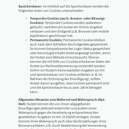
Speicherdauer:
Im Hinblick auf die Speicherdauer werden die
folgenden Arten von Cookies unterschieden:
Temporäre Cookies (auch: Session- oder Sitzungs-
Cookies):
Temporäre Cookies werden spätestens
gelöscht, nachdem ein Nutzer ein Online-Angebot
verlassen und sein Endgerät (z.B. Browser oder mobile
Applikation) geschlossen hat.
Permanente Cookies:
Permanente Cookies bleiben
auch nach dem Schließen des Endgerätes gespeichert.
So können beispielsweise der Login-Status gespeichert
oder bevorzugte Inhalte direkt angezeigt werden, wenn
der Nutzer eine Website erneut besucht. Ebenso
können die mit Hilfe von Cookies erhobenen Daten der
Nutzer zur Reichweitenmessung verwendet werden.
Sofern wir Nutzern keine expliziten Angaben zur Art
und Speicherdauer von Cookies mitteilen (z. B. im
Rahmen der Einholung der Einwilligung), sollten
Nutzer davon ausgehen, dass Cookies permanent sind
und die Speicherdauer bis zu zwei Jahre betragen
kann.
Allgemeine Hinweise zum Widerruf und Widerspruch (Opt-
Out):
Nutzer können die von ihnen abgegebenen
Einwilligungen jederzeit widerrufen und zudem einen
Widerspruch gegen die Verarbeitung entsprechend den
gesetzlichen Vorgaben im Art. 21 DSGVO einlegen. Nutzer
können ihren Widerspruch auch über die Einstellungen ihres
Browsers erklären, z.B. durch Deaktivierung der Verwendung