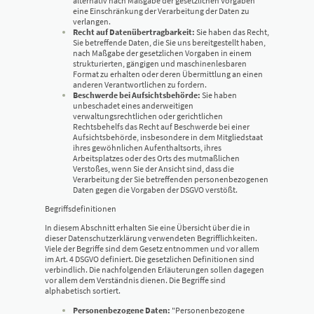
alternativ nach Maßgabe der gesetzlichen Vorgaben
eine Einschränkung der Verarbeitung der Daten zu
verlangen.
Recht auf Datenübertragbarkeit:
Sie haben das Recht,
Sie betreffende Daten, die Sie uns bereitgestellt haben,
nach Maßgabe der gesetzlichen Vorgaben in einem
strukturierten, gängigen und maschinenlesbaren
Format zu erhalten oder deren Übermittlung an einen
anderen Verantwortlichen zu fordern.
Beschwerde bei Aufsichtsbehörde:
Sie haben
unbeschadet eines anderweitigen
verwaltungsrechtlichen oder gerichtlichen
Rechtsbehelfs das Recht auf Beschwerde bei einer
Aufsichtsbehörde, insbesondere in dem Mitgliedstaat
ihres gewöhnlichen Aufenthaltsorts, ihres
Arbeitsplatzes oder des Orts des mutmaßlichen
Verstoßes, wenn Sie der Ansicht sind, dass die
Verarbeitung der Sie betreffenden personenbezogenen
Daten gegen die Vorgaben der DSGVO verstößt.
Begriffsdefinitionen
In diesem Abschnitt erhalten Sie eine Übersicht über die in
dieser Datenschutzerklärung verwendeten Begrifflichkeiten.
Viele der Begriffe sind dem Gesetz entnommen und vor allem
im Art. 4 DSGVO definiert. Die gesetzlichen Definitionen sind
verbindlich. Die nachfolgenden Erläuterungen sollen dagegen
vor allem dem Verständnis dienen. Die Begriffe sind
alphabetisch sortiert.
Personenbezogene Daten:
"Personenbezogene