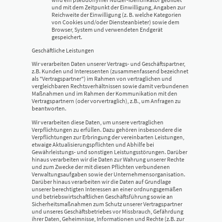
und mit dem Zeitpunkt der Einwilligung, Angaben zur
Reichweite der Einwilligung (z. B. welche Kategorien
von Cookies und/oder Diensteanbieter) sowie dem
Browser, System und verwendeten Endgerät
gespeichert.
Geschäftliche Leistungen
Wir verarbeiten Daten unserer Vertrags- und Geschäftspartner,
z.B. Kunden und Interessenten (zusammenfassend bezeichnet
als "Vertragspartner") im Rahmen von vertraglichen und
vergleichbaren Rechtsverhältnissen sowie damit verbundenen
Maßnahmen und im Rahmen der Kommunikation mit den
Vertragspartnern (oder vorvertraglich), z.B., um Anfragen zu
beantworten.
Wir verarbeiten diese Daten, um unsere vertraglichen
Verpflichtungen zu erfüllen. Dazu gehören insbesondere die
Verpflichtungen zur Erbringung der vereinbarten Leistungen,
etwaige Aktualisierungspflichten und Abhilfe bei
Gewährleistungs- und sonstigen Leistungsstörungen. Darüber
hinaus verarbeiten wir die Daten zur Wahrung unserer Rechte
und zum Zwecke der mit diesen Pflichten verbundenen
Verwaltungsaufgaben sowie der Unternehmensorganisation.
Darüber hinaus verarbeiten wir die Daten auf Grundlage
unserer berechtigten Interessen an einer ordnungsgemäßen
und betriebswirtschaftlichen Geschäftsführung sowie an
Sicherheitsmaßnahmen zum Schutz unserer Vertragspartner
und unseres Geschäftsbetriebes vor Missbrauch, Gefährdung
ihrer Daten, Geheimnisse, Informationen und Rechte (z.B. zur